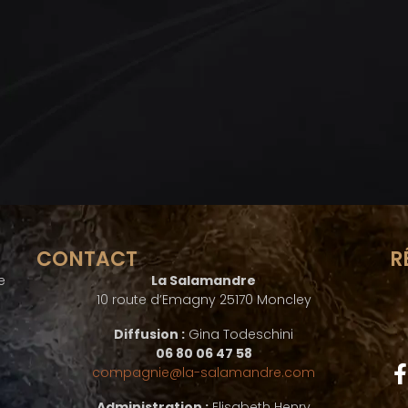
CONTACT
R
e
La Salamandre
10 route d’Emagny 25170 Moncley
Diffusion :
Gina Todeschini
06 80 06 47 58
compagnie@la-salamandre.com
Administration :
Elisabeth Henry