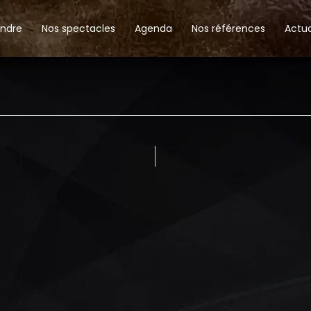
andre
Nos spectacles
Agenda
Nos références
Actua