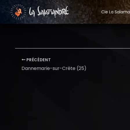
Aller
au
Cie La Salam
contenu
PRÉCÉDENT
Dannemarie-sur-Crête (25)