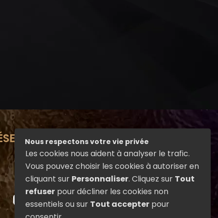
ÉSEAUX SOCIAUX
Nous respectons votre vie privée
Suivez La Salamandre sur les réseaux
Les cookies nous aident à analyser le trafic.
sociaux pour découvrir nos actualités,
Vous pouvez choisir les cookies à autoriser en
nos spectacles de feu, nos créations et
cliquant sur
Personnaliser
. Cliquez sur
Tout
les coulisses de la compagnie.
refuser
pour décliner les cookies non
F
Y
essentiels ou sur
Tout accepter
pour
a
o
Mentions légales
consentir.