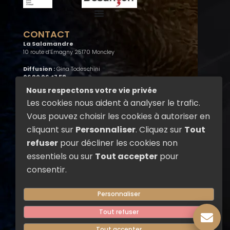
CONTACT
La Salamandre
10 route d’Emagny 25170 Moncley
Diffusion :
Gina Todeschini
06 80 06 47 58
compagnie@la-salamandre.com
Nous respectons votre vie privée
Les cookies nous aident à analyser le trafic.
Administration :
Elisabeth Henry
07 81 30 96 70
Vous pouvez choisir les cookies à autoriser en
admin@la-salamandre.com
cliquant sur
Personnaliser
. Cliquez sur
Tout
refuser
pour décliner les cookies non
RÉSEAUX SOCIAUX
Suivez La Salamandre sur les
essentiels ou sur
Tout accepter
pour
réseaux sociaux pour découvrir nos
consentir.
actualités, nos spectacles de feu,
nos créations et les coulisses de la
compagnie.
Personnaliser
F
Y
Tout refuser
a
o
c
u
Tout accepter